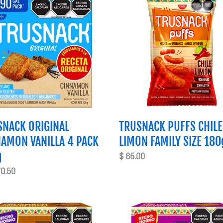
NAL
PUFFS
AMON
CHILE
LA
LIMON
FAMILY
SIZE
180g
SNACK ORIGINAL
TRUSNACK PUFFS CHILE
NAMON VANILLA 4 PACK
LIMON FAMILY SIZE 180
g
Precio
$ 65.00
habitual
o
70.50
al
NACK
TRUSNACK
OAT