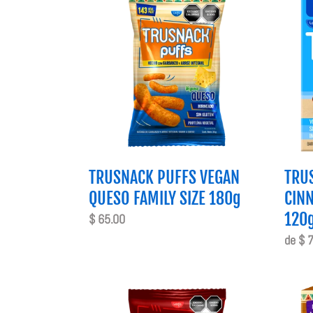
PUFFS
ORIGI
VEGAN
CINN
QUESO
VANIL
FAMILY
4
SIZE
PACK
180g
120g
TRUSNACK PUFFS VEGAN
TRU
QUESO FAMILY SIZE 180g
CIN
120
Precio
$ 65.00
habitual
Preci
de $ 
habitu
TRUSNACK
TRUS
PUFFS
OAT