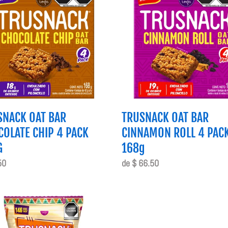
BAR
OLATE
CINNAMON
ROLL
4
PACK
168g
SNACK OAT BAR
TRUSNACK OAT BAR
OLATE CHIP 4 PACK
CINNAMON ROLL 4 PAC
G
168g
o
50
Precio
de $ 66.50
al
habitual
NACK
S
RO