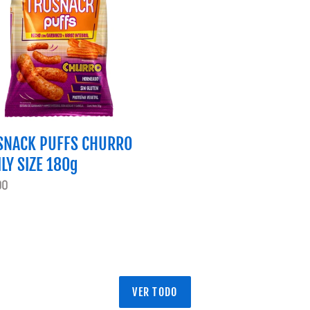
Y
SNACK PUFFS CHURRO
LY SIZE 180g
o
00
al
VER TODO