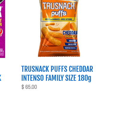
CHEDDAR
INTENSO
FAMILY
SIZE
180g
TRUSNACK PUFFS CHEDDAR
K
INTENSO FAMILY SIZE 180g
Precio
$ 65.00
habitual