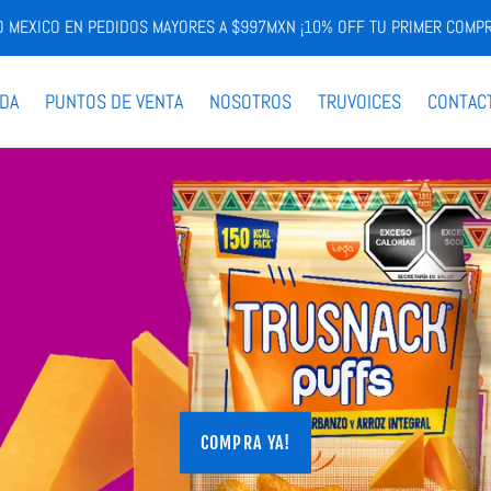
DO MEXICO EN PEDIDOS MAYORES A $997MXN ¡10% OFF TU PRIMER COMP
NDA
PUNTOS DE VENTA
NOSOTROS
TRUVOICES
CONTAC
COMPRA YA!
 Y DELICIOSAMENTE HOR
COMPRA YA!
COMPRA YA!