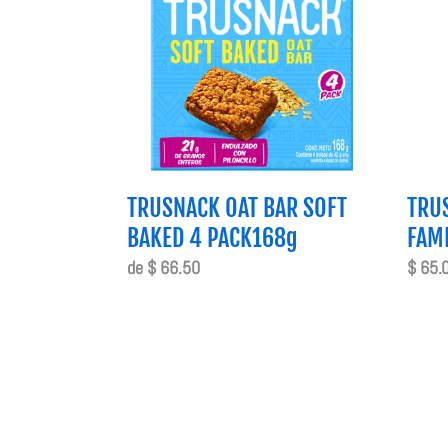
SOFT
FAMIL
BAKED
SIZE
4
180g
PACK168g
TRUSNACK OAT BAR SOFT
TRU
BAKED 4 PACK168g
FAMI
Precio
de $ 66.50
Preci
$ 65.
habitual
habitu