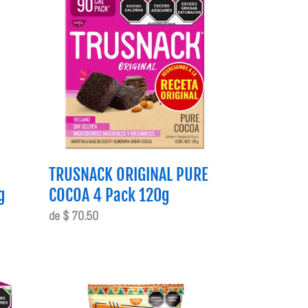
ORIGINAL
PURE
COCOA
4
Pack
120g
TRUSNACK ORIGINAL PURE
g
COCOA 4 Pack 120g
Precio
de $ 70.50
habitual
TRUSNACK
PUFFS